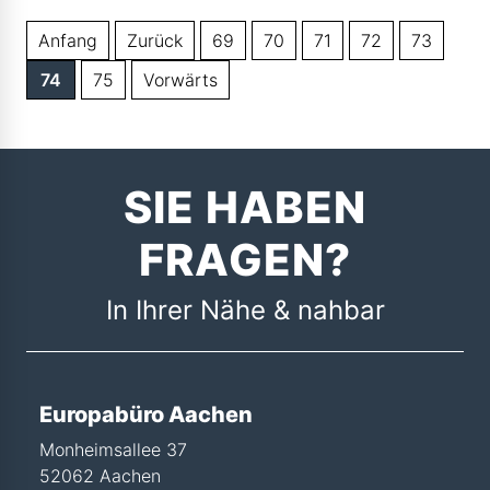
Anfang
Zurück
69
70
71
72
73
74
75
Vorwärts
SIE HABEN
FRAGEN?
In Ihrer Nähe & nahbar
Europabüro Aachen
Monheimsallee 37
52062 Aachen