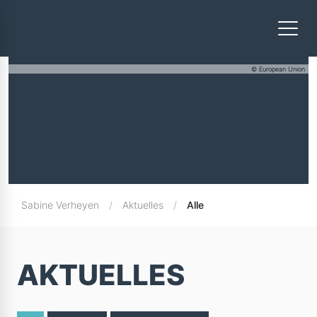
© European Union
Sabine Verheyen
Aktuelles
Alle
AKTUELLES