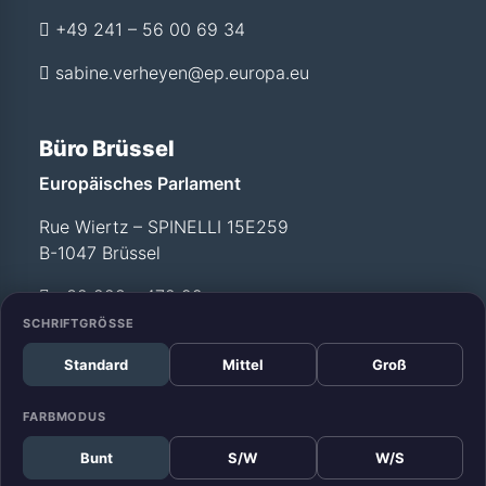
+49 241 – 56 00 69 34
sabine.verheyen@ep.europa.eu
Büro Brüssel
Europäisches Parlament
Rue Wiertz – SPINELLI 15E259
B-1047 Brüssel
+32 228 - 472 99
SCHRIFTGRÖSSE
Standard
Mittel
Groß
Büro Straßburg
Europäisches Parlament
FARBMODUS
Allée du Printemps –
Bunt
S/W
W/S
WEISS T12 029