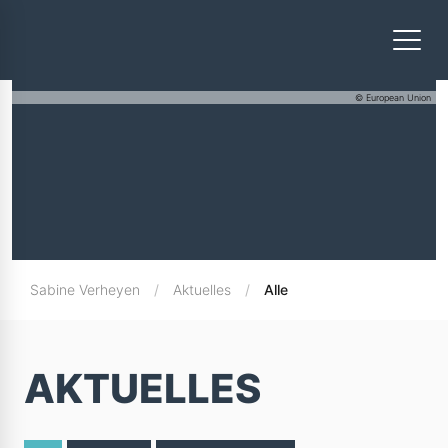
© European Union
Sabine Verheyen
Aktuelles
Alle
AKTUELLES