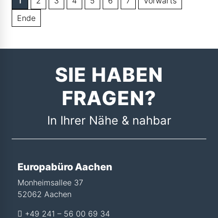
1
2
3
4
5
6
7
Vorwärts
Ende
SIE HABEN
FRAGEN?
In Ihrer Nähe & nahbar
Europabüro Aachen
Monheimsallee 37
52062 Aachen
+49 241 – 56 00 69 34