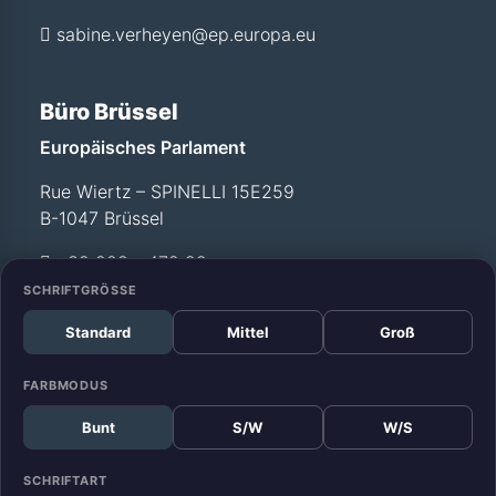
sabine.verheyen@ep.europa.eu
Büro Brüssel
Europäisches Parlament
Rue Wiertz – SPINELLI 15E259
B-1047 Brüssel
+32 228 - 472 99
SCHRIFTGRÖSSE
Standard
Mittel
Groß
Büro Straßburg
Europäisches Parlament
FARBMODUS
Allée du Printemps –
Bunt
S/W
W/S
WEISS T12 029
F-67070 Straßburg
SCHRIFTART