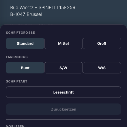
Rue Wiertz – SPINELLI 15E259
B-1047 Brüssel
+32 228 - 472 99
SCHRIFTGRÖSSE
Standard
Mittel
Groß
Büro Straßburg
Europäisches Parlament
FARBMODUS
Allée du Printemps –
Bunt
S/W
W/S
WEISS T12 029
F-67070 Straßburg
SCHRIFTART
+33 388 - 17 52 99
Leseschrift
Zurücksetzen
KONTAKT
DATENSCHUTZ
IMPRESSUM
VORLESEN