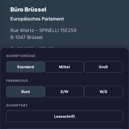
Büro Brüssel
Europäisches Parlament
Rue Wiertz – SPINELLI 15E259
B-1047 Brüssel
+32 228 - 472 99
SCHRIFTGRÖSSE
Standard
Mittel
Groß
Büro Straßburg
Europäisches Parlament
FARBMODUS
Allée du Printemps –
Bunt
S/W
W/S
WEISS T12 029
F-67070 Straßburg
SCHRIFTART
+33 388 - 17 52 99
Leseschrift