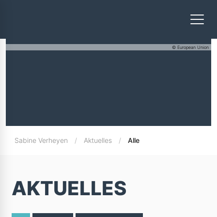
© European Union
Sabine Verheyen
Aktuelles
Alle
AKTUELLES