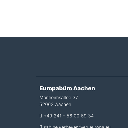
Europabüro Aachen
Monheimsallee 37
52062 Aachen
+49 241 – 56 00 69 34
sabine.verheyen@ep.europa.eu