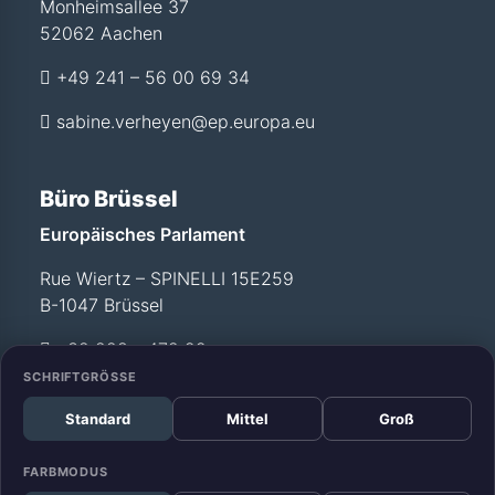
Monheimsallee 37
52062 Aachen
+49 241 – 56 00 69 34
sabine.verheyen@ep.europa.eu
Büro Brüssel
Europäisches Parlament
Rue Wiertz – SPINELLI 15E259
B-1047 Brüssel
+32 228 - 472 99
SCHRIFTGRÖSSE
Standard
Mittel
Groß
Büro Straßburg
Europäisches Parlament
FARBMODUS