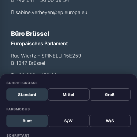
+49 241 – 56 00 69 34
sabine.verheyen@ep.europa.eu
Büro Brüssel
Europäisches Parlament
Rue Wiertz – SPINELLI 15E259
B-1047 Brüssel
+32 228 - 472 99
SCHRIFTGRÖSSE
Standard
Mittel
Groß
Büro Straßburg
Europäisches Parlament
FARBMODUS
Allée du Printemps –
Bunt
S/W
W/S
WEISS T12 029
F-67070 Straßburg
SCHRIFTART