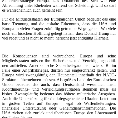
Sicherheitsstrategie Europa. Das Dokument liest sich wie eine
Abrechnung unter Eheleuten während der Scheidung. Und so darf
es wahrscheinlich auch gemeint sein.
Für die Mitgliedsstaaten der Europäischen Union bedeutet das eine
harte Trennung und die eiskalte Erkenntnis, dass die USA und
Europa in vielen Fragen zukünftig getrennte Wege gehen. Wo viele
noch ein bisschen Hoffnung gehegt hatten, dass Donald Trump nur
viel redet und es nicht so meint, herrscht jetzt endgültig Klarheit.
Die Konsequenzen sind weitreichend. Europa und seine
Mitgliedsstaaten müssen ihre Sicherheits- und Verteidigungspolitik
neu aufstellen. Amerikanische Sicherheitsgarantien, wie z. B. im
Falle eines Angriffskrieges, dürften nur eingeschränkt gelten, und
Europa wird zwangsläufig den Hauptanteil innerhalb der NATO-
Strukturen übernehmen müssen. Als größtes Land der Europäischen
Union bedeutet das auch, dass Deutschland wesentlich mehr
Koordinierungs- und Verteidigungsaufgaben stemmen muss als
bisher. Zwangsläufig bedeutet das höhere militärische Ausgaben.
Auch die Unterstützung für die kriegsgebeutelte Ukraine lastet nun
in großen Teilen auf Europa – egal ob Waffenlieferungen,
finanzielle Unterstützung oder Geheimdienstinformationen. Die
USA ziehen sich zurück und überlassen Europa den Löwenanteil
der Unterstützung.