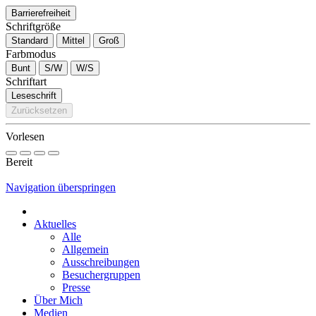
Barrierefreiheit
Schriftgröße
Standard
Mittel
Groß
Farbmodus
Bunt
S/W
W/S
Schriftart
Leseschrift
Zurücksetzen
Vorlesen
Bereit
Navigation überspringen
Aktuelles
Alle
Allgemein
Ausschreibungen
Besuchergruppen
Presse
Über Mich
Medien