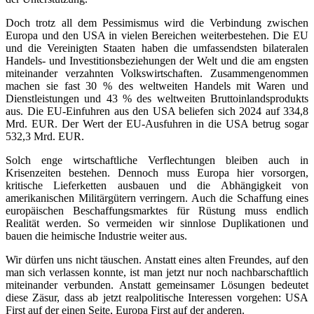
Doch trotz all dem Pessimismus wird die Verbindung zwischen
Europa und den USA in vielen Bereichen weiterbestehen. Die EU
und die Vereinigten Staaten haben die umfassendsten bilateralen
Handels- und Investitionsbeziehungen der Welt und die am engsten
miteinander verzahnten Volkswirtschaften. Zusammengenommen
machen sie fast 30 % des weltweiten Handels mit Waren und
Dienstleistungen und 43 % des weltweiten Bruttoinlandsprodukts
aus. Die EU-Einfuhren aus den USA beliefen sich 2024 auf 334,8
Mrd. EUR. Der Wert der EU-Ausfuhren in die USA betrug sogar
532,3 Mrd. EUR.
Solch enge wirtschaftliche Verflechtungen bleiben auch in
Krisenzeiten bestehen. Dennoch muss Europa hier vorsorgen,
kritische Lieferketten ausbauen und die Abhängigkeit von
amerikanischen Militärgütern verringern. Auch die Schaffung eines
europäischen Beschaffungsmarktes für Rüstung muss endlich
Realität werden. So vermeiden wir sinnlose Duplikationen und
bauen die heimische Industrie weiter aus.
Wir dürfen uns nicht täuschen. Anstatt eines alten Freundes, auf den
man sich verlassen konnte, ist man jetzt nur noch nachbarschaftlich
miteinander verbunden. Anstatt gemeinsamer Lösungen bedeutet
diese Zäsur, dass ab jetzt realpolitische Interessen vorgehen: USA
First auf der einen Seite, Europa First auf der anderen.