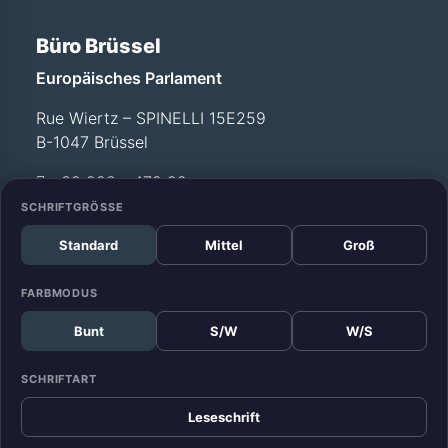
Büro Brüssel
Europäisches Parlament
Rue Wiertz – SPINELLI 15E259
B-1047 Brüssel
+32 228 - 472 99
SCHRIFTGRÖSSE
Standard
Mittel
Groß
Büro Straßburg
Europäisches Parlament
FARBMODUS
Allée du Printemps –
Bunt
S/W
W/S
WEISS T12 029
F-67070 Straßburg
SCHRIFTART
+33 388 - 17 52 99
Leseschrift