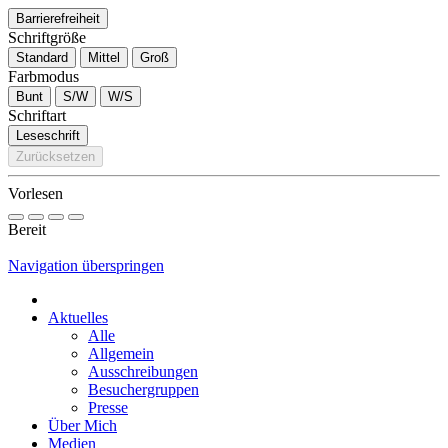
Barrierefreiheit
Schriftgröße
Standard
Mittel
Groß
Farbmodus
Bunt
S/W
W/S
Schriftart
Leseschrift
Zurücksetzen
Vorlesen
Bereit
Navigation überspringen
Aktuelles
Alle
Allgemein
Ausschreibungen
Besuchergruppen
Presse
Über Mich
Medien