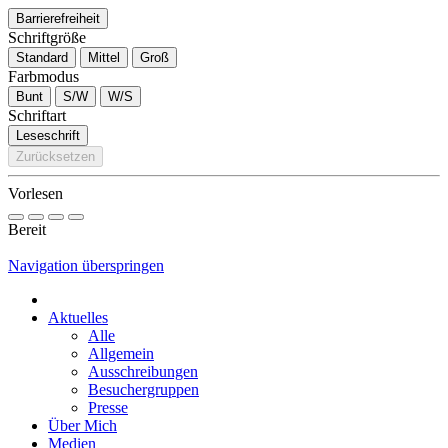
Barrierefreiheit
Schriftgröße
Standard
Mittel
Groß
Farbmodus
Bunt
S/W
W/S
Schriftart
Leseschrift
Zurücksetzen
Vorlesen
Bereit
Navigation überspringen
Aktuelles
Alle
Allgemein
Ausschreibungen
Besuchergruppen
Presse
Über Mich
Medien