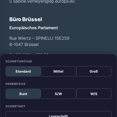
sabine.verheyen@ep.europa.eu
Büro Brüssel
Europäisches Parlament
Rue Wiertz – SPINELLI 15E259
B-1047 Brüssel
+32 228 - 472 99
SCHRIFTGRÖSSE
Standard
Mittel
Groß
Büro Straßburg
Europäisches Parlament
FARBMODUS
Allée du Printemps –
Bunt
S/W
W/S
WEISS T12 029
F-67070 Straßburg
SCHRIFTART
+33 388 - 17 52 99
Leseschrift