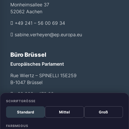
Monheimsallee 37
52062 Aachen
+49 241 – 56 00 69 34
sabine.verheyen@ep.europa.eu
Büro Brüssel
Europäisches Parlament
Rue Wiertz – SPINELLI 15E259
B-1047 Brüssel
+32 228 - 472 99
SCHRIFTGRÖSSE
Standard
Mittel
Groß
Büro Straßburg
Europäisches Parlament
FARBMODUS