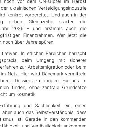
en noch vor dem UN-Gipfel im Herbst
der ukrainischen Verteidigungsindustrie
rd konkret vorbereitet. Und auch in der
ng geben. Gleichzeitig starten die
 Jahr 2026 – und erstmals auch die
fristigen Finanzrahmen. Wer jetzt die
en noch über Jahre spüren.
iativen. In etlichen Bereichen herrscht
ngspraxis, beim Umgang mit sicherer
 Verfahren zur Arbeitsmigration oder beim
im Netz. Hier wird Dänemark vermitteln
rene Dossiers zu bringen. Für uns im
nien finden, ohne zentrale Grundsätze
icht um Kosmetik.
rfahrung und Sachlichkeit ein, einen
 aber auch das Selbstverständnis, dass
atismus ist. Gerade in den kommenden
gfähigkeit und Verlässlichkeit ankommen