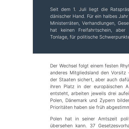
Seit dem 1. Juli liegt die Ratsprä
dänischer Hand. Für ein halbes Jahr
Ministerräten, Verhandlungen, Geset
hat keinen Freifahrtschein, aber
Tonlage, für politische Schwerpunkt
Der Wechsel folgt einem festen Rhy
anderes Mitgliedsland den Vorsitz 
der Staaten sichert, aber auch dafü
ihren Platz in der europäischen 
entsteht, arbeiten jeweils drei au
Polen, Dänemark und Zypern bilden
Prioritäten haben sie früh abgestimm
Polen hat in seiner Amtszeit poli
übersehen kann. 37 Gesetzesvorh