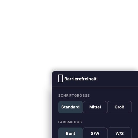
Barrierefreiheit
SCHRIFTGRÖSSE
Standard
Mittel
Groß
FARBMODUS
Bunt
S/W
W/S