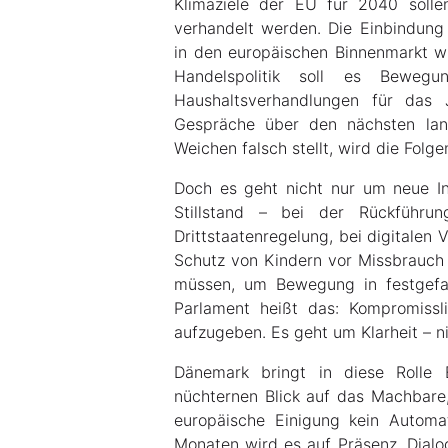
Klimaziele der EU für 2040 soll
verhandelt werden. Die Einbindung 
in den europäischen Binnenmarkt wi
Handelspolitik soll es Bewegu
Haushaltsverhandlungen für das
Gespräche über den nächsten lang
Weichen falsch stellt, wird die Folg
Doch es geht nicht nur um neue Init
Stillstand – bei der Rückführu
Drittstaatenregelung, bei digitalen
Schutz von Kindern vor Missbrauch 
müssen, um Bewegung in festgefah
Parlament heißt das: Kompromissli
aufzugeben. Es geht um Klarheit – n
Dänemark bringt in diese Rolle E
nüchternen Blick auf das Machbare,
europäische Einigung kein Autom
Monaten wird es auf Präsenz, Dialo