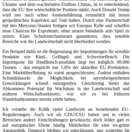
Ukraine und dem wachsenden Einfluss Chinas, ist es entscheidend,
dass die EU ihre wirtschaftliche Position stärkt. Auch Donald Trump
wird uns nach seiner Amtseinführung vermutlich mit neuen
geopolitischen Kapriolen auf Trab halten. Durch eine Partnerschaft
mit den Mercosur-Staaten festigen wir Europas Rolle und schaffen
neue Chancen für Exporteure, ohne unsere Standards aufs Spiel zu
setzen. Klare Schutzmechanismen garantieren, dass sensible
Bereiche wie die Landwirtschaft nicht überfordert werden.
Ein Beispiel dafür ist die Begrenzung der Importmengen für sensible
Produkte wie Rind-, Geflügel- und Schweinefleisch. Die
Importquote für Rindfleisch-produkte liegt bei lediglich 99.000
Tonnen – das entspricht nur 1,6% der aktuellen EU-Produktion.
Eine Marktüberflutung ist somit ausgeschlossen. Zudem enthalten
Schutzklauseln die Möglichkeit, bei unvorhergesehenen
Entwicklungen schnell einzugreifen. Gleichzeitig bietet das
Abkommen Potenzial für Wachstum in der Landwirtschaft und
anderen Wirtschaftssektoren, wie wir es bei früheren
Handelsabkommen bereits erlebt haben.
Ich verstehe die Kritik vieler Landwirte an bestehenden EU-
Regulierungen. Auch wir als CDU/CSU haben uns in vielen
Bereichen andere Entscheidungen gewünscht, doch leider gab es
auf europäischer Ebene häufig Mehrheiten für eine rot-grüne
Agrarpolitik. Dennoch bleiben wir entschlossen, uns weiterhin für