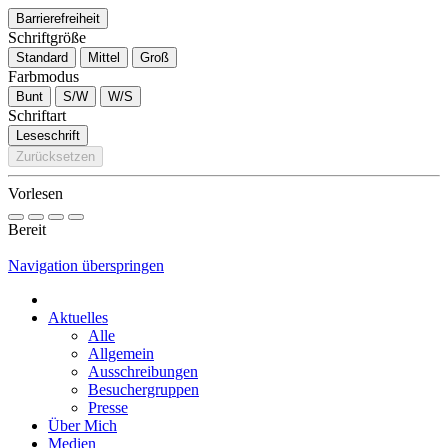
Barrierefreiheit
Schriftgröße
Standard
Mittel
Groß
Farbmodus
Bunt
S/W
W/S
Schriftart
Leseschrift
Zurücksetzen
Vorlesen
Bereit
Navigation überspringen
Aktuelles
Alle
Allgemein
Ausschreibungen
Besuchergruppen
Presse
Über Mich
Medien