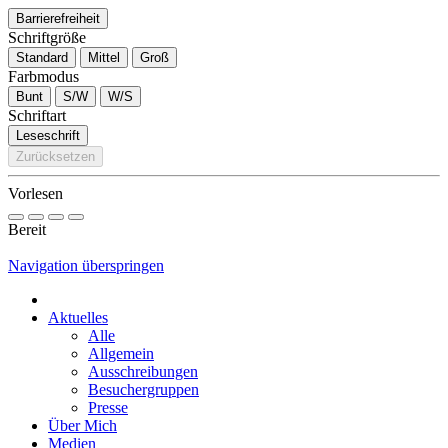
Barrierefreiheit
Schriftgröße
Standard
Mittel
Groß
Farbmodus
Bunt
S/W
W/S
Schriftart
Leseschrift
Zurücksetzen
Vorlesen
Bereit
Navigation überspringen
Aktuelles
Alle
Allgemein
Ausschreibungen
Besuchergruppen
Presse
Über Mich
Medien