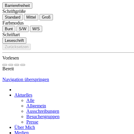
Barrierefreiheit
Schriftgröße
Standard
Mittel
Groß
Farbmodus
Bunt
S/W
W/S
Schriftart
Leseschrift
Zurücksetzen
Vorlesen
Bereit
Navigation überspringen
Aktuelles
Alle
Allgemein
Ausschreibungen
Besuchergruppen
Presse
Über Mich
Medien