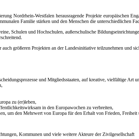
ierung Nordrhein-Westfalen herausragende Projekte europäischen Engag
mmunalen Familie stärken und den Menschen die unterschiedlichen Face
reine, Schulen und Hochschulen, außerschulische Bildungseinrichtung
schreitend.
er auch größeren Projekten an der Landesinitiative teilzunehmen und s
cheidungsprozesse und Mitgliedsstaaten, auf kreative, vielfältige Art u
n,
ropa zu (er)leben,
fentlichkeitswirksam in den Europawochen zu verbreiten,
hen, um den Mehrwert von Europa für den Erhalt von Frieden, Freiheit
chtungen, Kommunen und viele weitere Akteure der Zivilgesellschaft