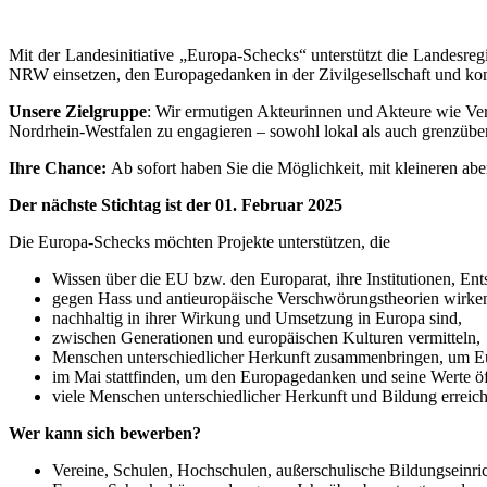
Mit der Landesinitiative „Europa-Schecks“ unterstützt die Landesreg
NRW einsetzen, den Europagedanken in der Zivilgesellschaft und ko
Unsere Zielgruppe
: Wir ermutigen Akteurinnen und Akteure wie Ve
Nordrhein-Westfalen zu engagieren – sowohl lokal als auch grenzüber
Ihre Chance:
Ab sofort haben Sie die Möglichkeit, mit kleineren ab
Der nächste Stichtag ist der 01. Februar 2025
Die Europa-Schecks möchten Projekte unterstützen, die
Wissen über die EU bzw. den Europarat, ihre Institutionen, Ents
gegen Hass und antieuropäische Verschwörungstheorien wirke
nachhaltig in ihrer Wirkung und Umsetzung in Europa sind,
zwischen Generationen und europäischen Kulturen vermitteln,
Menschen unterschiedlicher Herkunft zusammenbringen, um Eu
im Mai stattfinden, um den Europagedanken und seine Werte öf
viele Menschen unterschiedlicher Herkunft und Bildung erreic
Wer kann sich bewerben?
Vereine, Schulen, Hochschulen, außerschulische Bildungseinri