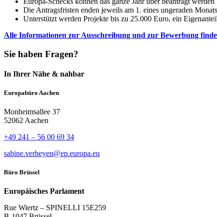
Europa-Schecks können das ganze Jahr über beantragt werden
Die Antragsfristen enden jeweils am 1. eines ungeraden Monat
Unterstützt werden Projekte bis zu 25.000 Euro, ein Eigenanteil
Alle Informationen zur Ausschreibung und zur Bewerbung finden
Sie haben Fragen?
In Ihrer Nähe & nahbar
Europabüro Aachen
Monheimsallee 37
52062 Aachen
+49 241 – 56 00 69 34
sabine.verheyen@ep.europa.eu
Büro Brüssel
Europäisches Parlament
Rue Wiertz – SPINELLI 15E259
B-1047 Brüssel