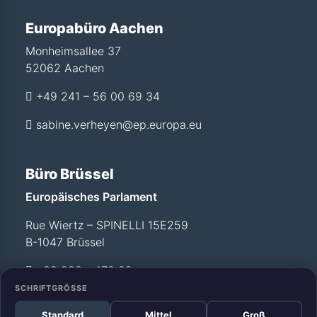
Europabüro Aachen
Monheimsallee 37
52062 Aachen
+49 241 – 56 00 69 34
sabine.verheyen@ep.europa.eu
Büro Brüssel
Europäisches Parlament
Rue Wiertz – SPINELLI 15E259
B-1047 Brüssel
+32 228 - 472 99
SCHRIFTGRÖSSE
Standard
Mittel
Groß