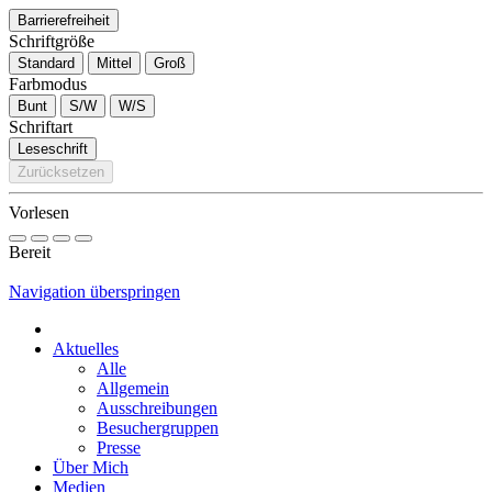
Barrierefreiheit
Schriftgröße
Standard
Mittel
Groß
Farbmodus
Bunt
S/W
W/S
Schriftart
Leseschrift
Zurücksetzen
Vorlesen
Bereit
Navigation überspringen
Aktuelles
Alle
Allgemein
Ausschreibungen
Besuchergruppen
Presse
Über Mich
Medien