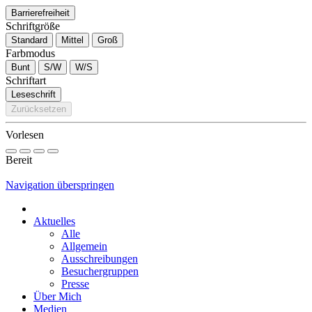
Barrierefreiheit
Schriftgröße
Standard
Mittel
Groß
Farbmodus
Bunt
S/W
W/S
Schriftart
Leseschrift
Zurücksetzen
Vorlesen
Bereit
Navigation überspringen
Aktuelles
Alle
Allgemein
Ausschreibungen
Besuchergruppen
Presse
Über Mich
Medien