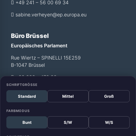
+49 241 – 56 00 69 34
sabine.verheyen@ep.europa.eu
Büro Brüssel
Europäisches Parlament
Rue Wiertz – SPINELLI 15E259
B-1047 Brüssel
+32 228 - 472 99
SCHRIFTGRÖSSE
Standard
Mittel
Groß
Büro Straßburg
Europäisches Parlament
FARBMODUS
Allée du Printemps –
Bunt
S/W
W/S
WEISS T12 029
F-67070 Straßburg