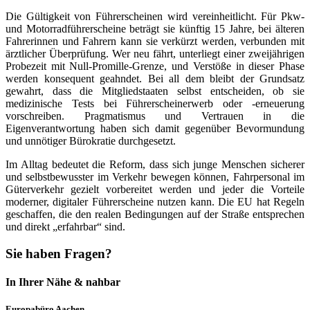
Die Gültigkeit von Führerscheinen wird vereinheitlicht. Für Pkw-
und Motorradführerscheine beträgt sie künftig 15 Jahre, bei älteren
Fahrerinnen und Fahrern kann sie verkürzt werden, verbunden mit
ärztlicher Überprüfung. Wer neu fährt, unterliegt einer zweijährigen
Probezeit mit Null-Promille-Grenze, und Verstöße in dieser Phase
werden konsequent geahndet. Bei all dem bleibt der Grundsatz
gewahrt, dass die Mitgliedstaaten selbst entscheiden, ob sie
medizinische Tests bei Führerscheinerwerb oder -erneuerung
vorschreiben. Pragmatismus und Vertrauen in die
Eigenverantwortung haben sich damit gegenüber Bevormundung
und unnötiger Bürokratie durchgesetzt.
Im Alltag bedeutet die Reform, dass sich junge Menschen sicherer
und selbstbewusster im Verkehr bewegen können, Fahrpersonal im
Güterverkehr gezielt vorbereitet werden und jeder die Vorteile
moderner, digitaler Führerscheine nutzen kann. Die EU hat Regeln
geschaffen, die den realen Bedingungen auf der Straße entsprechen
und direkt „erfahrbar“ sind.
Sie haben Fragen?
In Ihrer Nähe & nahbar
Europabüro Aachen