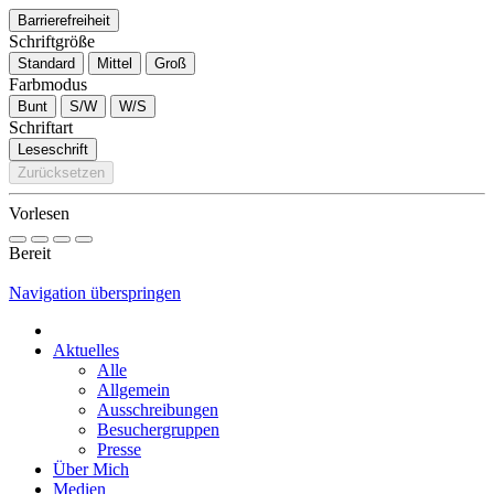
Barrierefreiheit
Schriftgröße
Standard
Mittel
Groß
Farbmodus
Bunt
S/W
W/S
Schriftart
Leseschrift
Zurücksetzen
Vorlesen
Bereit
Navigation überspringen
Aktuelles
Alle
Allgemein
Ausschreibungen
Besuchergruppen
Presse
Über Mich
Medien