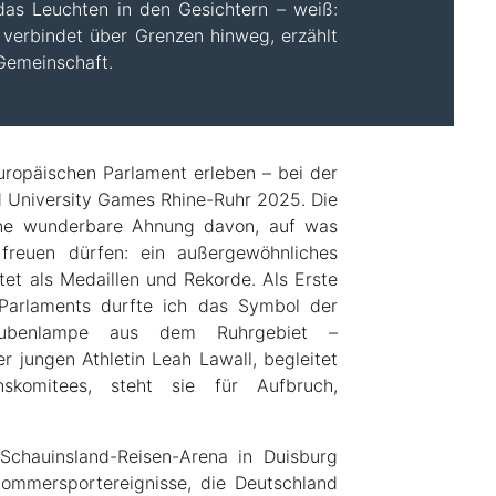
das Leuchten in den Gesichtern – weiß:
verbindet über Grenzen hinweg, erzählt
Gemeinschaft.
ropäischen Parlament erleben – bei der
 University Games Rhine-Ruhr 2025. Die
eine wunderbare Ahnung davon, auf was
euen dürfen: ein außergewöhnliches
et als Medaillen und Rekorde. Als Erste
 Parlaments durfte ich das Symbol der
Grubenlampe aus dem Ruhrgebiet –
 jungen Athletin Leah Lawall, begleitet
nskomitees, steht sie für Aufbruch,
Schauinsland-Reisen-Arena in Duisburg
Sommersportereignisse, die Deutschland