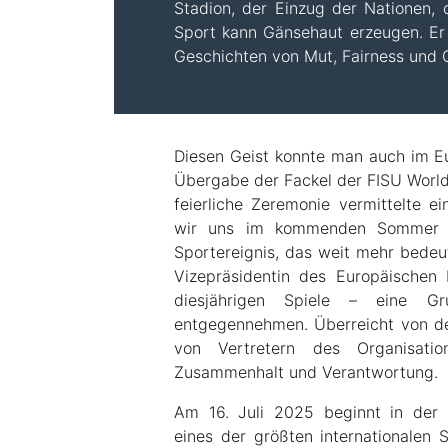
Stadion, der Einzug der Nationen, 
Sport kann Gänsehaut erzeugen. Er 
Geschichten von Mut, Fairness und 
Diesen Geist konnte man auch im Eu
Übergabe der Fackel der FISU World
feierliche Zeremonie vermittelte 
wir uns im kommenden Sommer fr
Sportereignis, das weit mehr bedeut
Vizepräsidentin des Europäischen
diesjährigen Spiele – eine 
entgegennehmen. Überreicht von der
von Vertretern des Organisatio
Zusammenhalt und Verantwortung.
Am 16. Juli 2025 beginnt in der 
eines der größten internationalen 