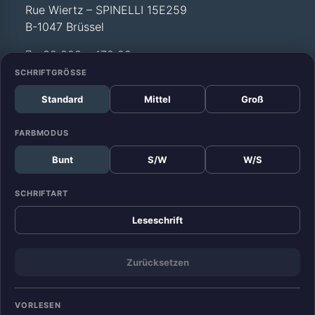
Rue Wiertz – SPINELLI 15E259
B-1047 Brüssel
+32 228 - 472 99
SCHRIFTGRÖSSE
Standard
Mittel
Groß
Büro Straßburg
Europäisches Parlament
FARBMODUS
Allée du Printemps –
Bunt
S/W
W/S
WEISS T12 029
F-67070 Straßburg
SCHRIFTART
+33 388 - 17 52 99
Leseschrift
Zurücksetzen
KONTAKT
DATENSCHUTZ
IMPRESSUM
VORLESEN