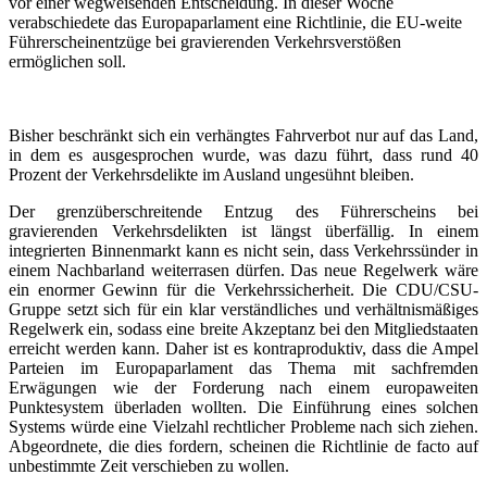
vor einer wegweisenden Entscheidung. In dieser Woche
verabschiedete das Europaparlament eine Richtlinie, die EU-weite
Führerscheinentzüge bei gravierenden Verkehrsverstößen
ermöglichen soll.
Bisher beschränkt sich ein verhängtes Fahrverbot nur auf das Land,
in dem es ausgesprochen wurde, was dazu führt, dass rund 40
Prozent der Verkehrsdelikte im Ausland ungesühnt bleiben.
Der grenzüberschreitende Entzug des Führerscheins bei
gravierenden Verkehrsdelikten ist längst überfällig. In einem
integrierten Binnenmarkt kann es nicht sein, dass Verkehrssünder in
einem Nachbarland weiterrasen dürfen. Das neue Regelwerk wäre
ein enormer Gewinn für die Verkehrssicherheit. Die CDU/CSU-
Gruppe setzt sich für ein klar verständliches und verhältnismäßiges
Regelwerk ein, sodass eine breite Akzeptanz bei den Mitgliedstaaten
erreicht werden kann. Daher ist es kontraproduktiv, dass die Ampel
Parteien im Europaparlament das Thema mit sachfremden
Erwägungen wie der Forderung nach einem europaweiten
Punktesystem überladen wollten. Die Einführung eines solchen
Systems würde eine Vielzahl rechtlicher Probleme nach sich ziehen.
Abgeordnete, die dies fordern, scheinen die Richtlinie de facto auf
unbestimmte Zeit verschieben zu wollen.