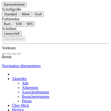
Barrierefreiheit
Schriftgröße
Standard
Mittel
Groß
Farbmodus
Bunt
S/W
W/S
Schriftart
Leseschrift
Zurücksetzen
Vorlesen
Bereit
Navigation überspringen
Aktuelles
Alle
Allgemein
Ausschreibungen
Besuchergruppen
Presse
Über Mich
Medien