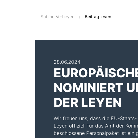
Sabine Verheyen
Beitrag lesen
28.06.2024
EUROPÄISCH
NOMINIERT 
DER LEYEN
Wir freuen uns, dass die EU-Staats-
Leyen offiziell für das Amt der Kom
beschlossene Personalpaket ist ein