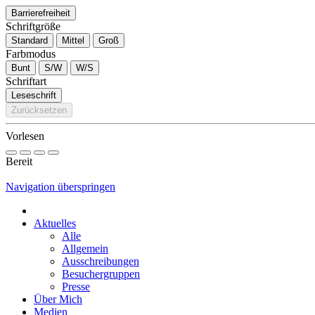
Barrierefreiheit
Schriftgröße
Standard
Mittel
Groß
Farbmodus
Bunt
S/W
W/S
Schriftart
Leseschrift
Zurücksetzen
Vorlesen
Bereit
Navigation überspringen
Aktuelles
Alle
Allgemein
Ausschreibungen
Besuchergruppen
Presse
Über Mich
Medien