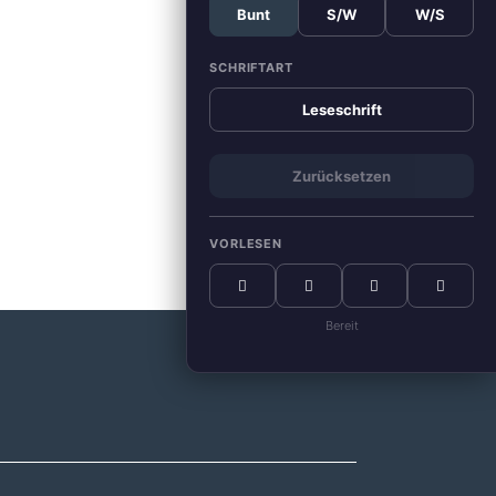
Bunt
S/W
W/S
SCHRIFTART
Leseschrift
Zurücksetzen
VORLESEN
Bereit