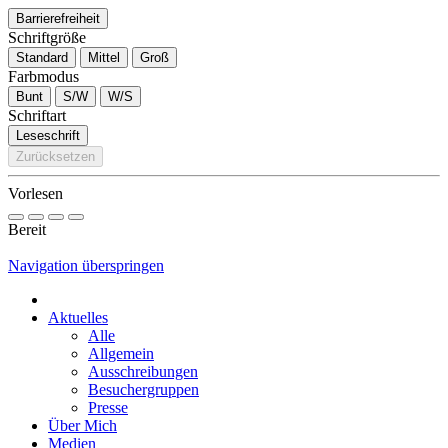
Barrierefreiheit
Schriftgröße
Standard
Mittel
Groß
Farbmodus
Bunt
S/W
W/S
Schriftart
Leseschrift
Zurücksetzen
Vorlesen
Bereit
Navigation überspringen
Aktuelles
Alle
Allgemein
Ausschreibungen
Besuchergruppen
Presse
Über Mich
Medien