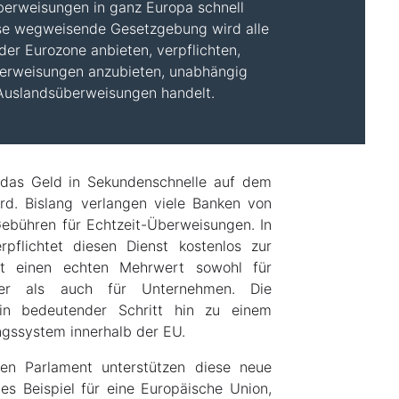
erweisungen in ganz Europa schnell
ese wegweisende Gesetzgebung wird alle
der Eurozone anbieten, verpflichten,
berweisungen anzubieten, unabhängig
 Auslandsüberweisungen handelt.
 das Geld in Sekundenschnelle auf dem
d. Bislang verlangen viele Banken von
ebühren für Echtzeit-Überweisungen. In
pflichtet diesen Dienst kostenlos zur
ft einen echten Mehrwert sowohl für
her als auch für Unternehmen. Die
 ein bedeutender Schritt hin zu einem
ngssystem innerhalb der EU.
n Parlament unterstützen diese neue
es Beispiel für eine Europäische Union,