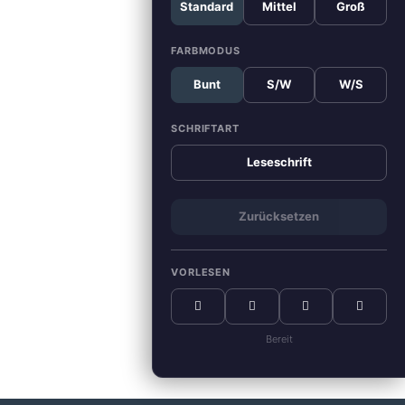
Standard
Mittel
Groß
FARBMODUS
Bunt
S/W
W/S
SCHRIFTART
Leseschrift
Zurücksetzen
VORLESEN
Bereit