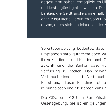
abgestimmt haben, ermöglicht es Üb
und kostengünstig abzuwickeln. Di
Banken, die Geldtransfers innerhalb 
ohne zusätzliche Gebühren Sofortü
davon, ob es sich um Inlands- oder
Sofortüberweisung bedeutet, dass
Empfängerkonto gutgeschrieben wir
ihren Kundinnen und Kunden noch G
Zukunft sind die Banken dazu ver
Verfügung zu stellen. Das schaf
Verbraucherinnen und Verbrauc
Einführung dieser Richtlinie ist
reibungslosen und effizienten Zahlu
Die CDU und CSU im Europäische
Gesetzgebung. Sie ist ein gelungen