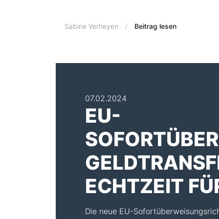
Sabine Verheyen
Beitrag lesen
07.02.2024
EU-
SOFORTÜBER
GELDTRANSFE
ECHTZEIT FÜ
Die neue EU-Sofortüberweisungsrichtl