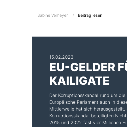
Sabine Verheyen
Beitrag lesen
15.02.2023
EU-GELDER F
KAILIGATE
Der Korruptionsskandal rund um die
Europäische Parlament auch in diese
Mittlerweile hat sich herausgestellt
Korruptionsskandal beteiligten Nich
2015 und 2022 fast vier Millionen E