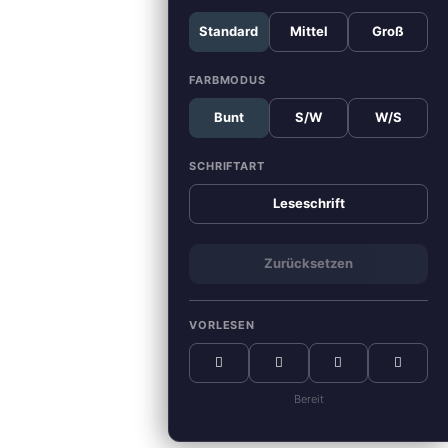
Standard
Mittel
Groß
FARBMODUS
Bunt
S/W
W/S
SCHRIFTART
Leseschrift
Zurücksetzen
VORLESEN
Bereit