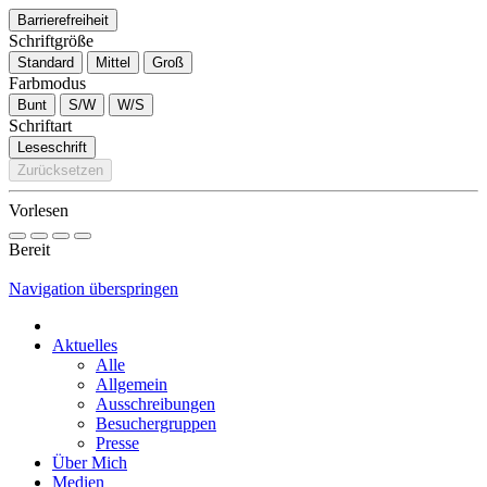
Barrierefreiheit
Schriftgröße
Standard
Mittel
Groß
Farbmodus
Bunt
S/W
W/S
Schriftart
Leseschrift
Zurücksetzen
Vorlesen
Bereit
Navigation überspringen
Aktuelles
Alle
Allgemein
Ausschreibungen
Besuchergruppen
Presse
Über Mich
Medien