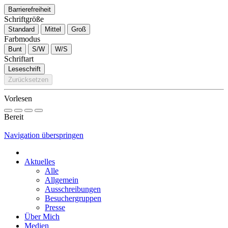
Barrierefreiheit
Schriftgröße
Standard
Mittel
Groß
Farbmodus
Bunt
S/W
W/S
Schriftart
Leseschrift
Zurücksetzen
Vorlesen
Bereit
Navigation überspringen
Aktuelles
Alle
Allgemein
Ausschreibungen
Besuchergruppen
Presse
Über Mich
Medien