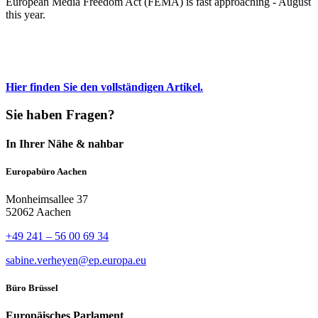
European Media Freedom Act (FEMA) is fast approaching - August
this year.
Hier finden Sie den vollständigen Artikel.
Sie haben Fragen?
In Ihrer Nähe & nahbar
Europabüro Aachen
Monheimsallee 37
52062 Aachen
+49 241 – 56 00 69 34
sabine.verheyen@ep.europa.eu
Büro Brüssel
Europäisches Parlament