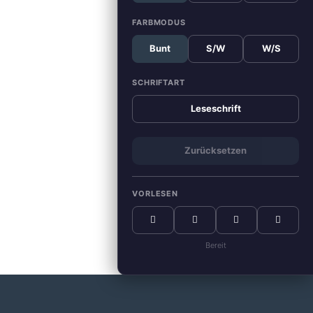
FARBMODUS
Bunt
S/W
W/S
SCHRIFTART
Leseschrift
Zurücksetzen
VORLESEN
Bereit