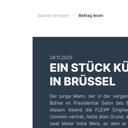
Sabine Verheyen
Beitrag lesen
28.11.2025
EIN STÜCK 
IN BRÜSSEL
Der junge Mann, der in der verga
Bühne im Presidential Salon des 
diesem Abend die FLEX® Eingliede
Ummeln vertrat, hatte allen Grund, 
zwei Meter hohe Werk, an dem er 