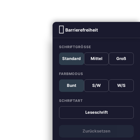
Barrierefreiheit
SCHRIFTGRÖSSE
Standard
Mittel
Groß
FARBMODUS
Bunt
S/W
W/S
SCHRIFTART
Leseschrift
Zurücksetzen