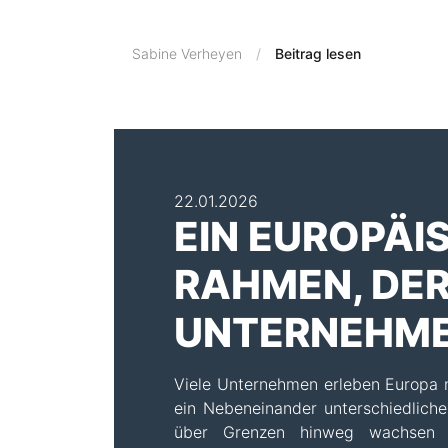
Sabine Verheyen
Beitrag lesen
22.01.2026
EIN EUROPÄI
RAHMEN, DE
UNTERNEHME
Viele Unternehmen erleben Europa ni
ein Nebeneinander unterschiedliche
über Grenzen hinweg wachsen wi