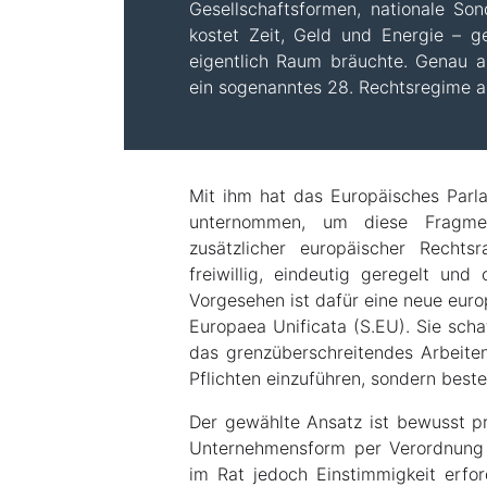
Gesellschaftsformen, nationale S
kostet Zeit, Geld und Energie – g
eigentlich Raum bräuchte. Genau a
ein sogenanntes 28. Rechtsregime a
Mit ihm hat das Europäisches Parla
unternommen, um diese Fragment
zusätzlicher europäischer Recht
freiwillig, eindeutig geregelt und
Vorgesehen ist dafür eine neue eur
Europaea Unificata (S.EU). Sie schaf
das grenzüberschreitendes Arbeiten
Pflichten einzuführen, sondern bes
Der gewählte Ansatz ist bewusst pr
Unternehmensform per Verordnung
im Rat jedoch Einstimmigkeit erfo