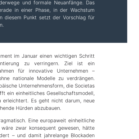
onderwege und formale Neuanfänge. Das
erade in einer Phase, in der Wachstum
n diesem Punkt setzt der Vorschlag für
n.
ment im Januar einen wichtigen Schritt
ierung zu verringern. Ziel ist ein
srahmen für innovative Unternehmen –
 ohne nationale Modelle zu verdrängen.
opäische Unternehmensform, die Societas
ft ein einheitliches Gesellschaftsmodell,
 erleichtert. Es geht nicht darum, neue
tehende Hürden abzubauen.
agmatisch. Eine europaweit einheitliche
 wäre zwar konsequent gewesen, hätte
rdert – und damit jahrelange Blockaden