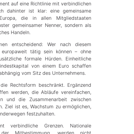
ment auf eine Richtlinie mit verbindlichen
h dahinter ist klar: eine gemeinsame
uropa, die in allen Mitgliedstaaten
inster gemeinsamer Nenner, sondern als
sches Handeln.
hmen entscheidend: Wer nach diesem
l europaweit tätig sein können – ohne
sätzliche formale Hürden. Einheitliche
ndestkapital von einem Euro schaffen
nabhängig vom Sitz des Unternehmens.
 die Rechtsform beschränkt. Ergänzend
fen werden, die Abläufe vereinfachen,
ern und die Zusammenarbeit zwischen
 Ziel ist es, Wachstum zu ermöglichen,
onderwegen festzuhalten.
nt verbindliche Grenzen. Nationale
 der Mitbestimmung, werden nicht