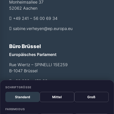
Monheimsallee 37
52062 Aachen
+49 241 – 56 00 69 34
sabine.verheyen@ep.europa.eu
Büro Brüssel
Europäisches Parlament
Rue Wiertz – SPINELLI 15E259
B-1047 Brüssel
+32 228 - 472 99
SCHRIFTGRÖSSE
Standard
Mittel
Groß
Büro Straßburg
Europäisches Parlament
FARBMODUS