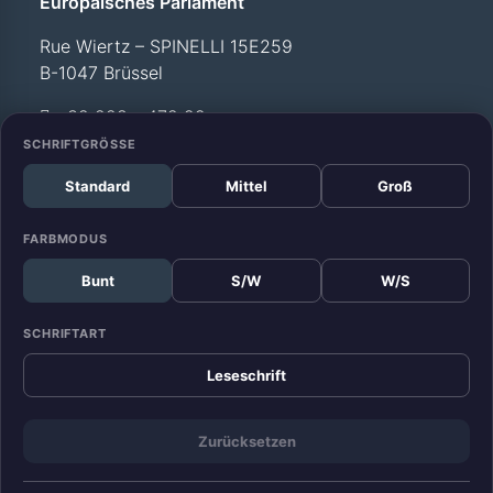
Europäisches Parlament
Rue Wiertz – SPINELLI 15E259
B-1047 Brüssel
+32 228 - 472 99
SCHRIFTGRÖSSE
Standard
Mittel
Groß
Büro Straßburg
Europäisches Parlament
FARBMODUS
Allée du Printemps –
Bunt
S/W
W/S
WEISS T12 029
F-67070 Straßburg
SCHRIFTART
+33 388 - 17 52 99
Leseschrift
Zurücksetzen