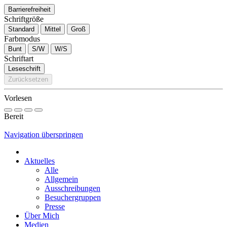
Barrierefreiheit
Schriftgröße
Standard
Mittel
Groß
Farbmodus
Bunt
S/W
W/S
Schriftart
Leseschrift
Zurücksetzen
Vorlesen
Bereit
Navigation überspringen
Aktuelles
Alle
Allgemein
Ausschreibungen
Besuchergruppen
Presse
Über Mich
Medien