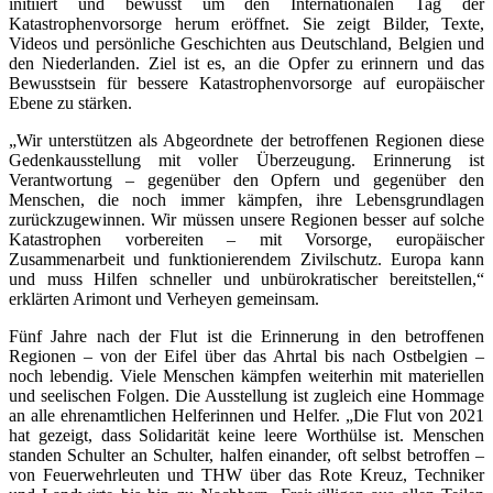
initiiert und bewusst um den Internationalen Tag der
Katastrophenvorsorge herum eröffnet. Sie zeigt Bilder, Texte,
Videos und persönliche Geschichten aus Deutschland, Belgien und
den Niederlanden. Ziel ist es, an die Opfer zu erinnern und das
Bewusstsein für bessere Katastrophenvorsorge auf europäischer
Ebene zu stärken.
„Wir unterstützen als Abgeordnete der betroffenen Regionen diese
Gedenkausstellung mit voller Überzeugung. Erinnerung ist
Verantwortung – gegenüber den Opfern und gegenüber den
Menschen, die noch immer kämpfen, ihre Lebensgrundlagen
zurückzugewinnen. Wir müssen unsere Regionen besser auf solche
Katastrophen vorbereiten – mit Vorsorge, europäischer
Zusammenarbeit und funktionierendem Zivilschutz. Europa kann
und muss Hilfen schneller und unbürokratischer bereitstellen,“
erklärten Arimont und Verheyen gemeinsam.
Fünf Jahre nach der Flut ist die Erinnerung in den betroffenen
Regionen – von der Eifel über das Ahrtal bis nach Ostbelgien –
noch lebendig. Viele Menschen kämpfen weiterhin mit materiellen
und seelischen Folgen. Die Ausstellung ist zugleich eine Hommage
an alle ehrenamtlichen Helferinnen und Helfer. „Die Flut von 2021
hat gezeigt, dass Solidarität keine leere Worthülse ist. Menschen
standen Schulter an Schulter, halfen einander, oft selbst betroffen –
von Feuerwehrleuten und THW über das Rote Kreuz, Techniker