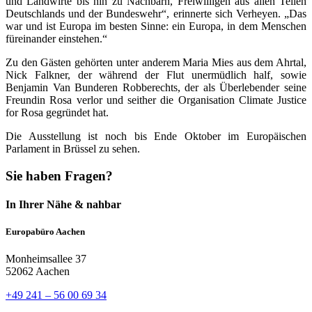
und Landwirte bis hin zu Nachbarn, Freiwilligen aus allen Teilen
Deutschlands und der Bundeswehr“, erinnerte sich Verheyen. „Das
war und ist Europa im besten Sinne: ein Europa, in dem Menschen
füreinander einstehen.“
Zu den Gästen gehörten unter anderem Maria Mies aus dem Ahrtal,
Nick Falkner, der während der Flut unermüdlich half, sowie
Benjamin Van Bunderen Robberechts, der als Überlebender seine
Freundin Rosa verlor und seither die Organisation Climate Justice
for Rosa gegründet hat.
Die Ausstellung ist noch bis Ende Oktober im Europäischen
Parlament in Brüssel zu sehen.
Sie haben Fragen?
In Ihrer Nähe & nahbar
Europabüro Aachen
Monheimsallee 37
52062 Aachen
+49 241 – 56 00 69 34