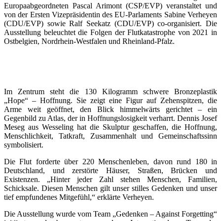
Europaabgeordneten Pascal Arimont (CSP/EVP) veranstaltet und
von der Ersten Vizepräsidentin des EU-Parlaments Sabine Verheyen
(CDU/EVP) sowie Ralf Seekatz (CDU/EVP) co-organisiert. Die
Ausstellung beleuchtet die Folgen der Flutkatastrophe von 2021 in
Ostbelgien, Nordrhein-Westfalen und Rheinland-Pfalz.
Im Zentrum steht die 130 Kilogramm schwere Bronzeplastik
„Hope“ – Hoffnung. Sie zeigt eine Figur auf Zehenspitzen, die
Arme weit geöffnet, den Blick himmelwärts gerichtet – ein
Gegenbild zu Atlas, der in Hoffnungslosigkeit verharrt. Dennis Josef
Meseg aus Wesseling hat die Skulptur geschaffen, die Hoffnung,
Menschlichkeit, Tatkraft, Zusammenhalt und Gemeinschaftssinn
symbolisiert.
Die Flut forderte über 220 Menschenleben, davon rund 180 in
Deutschland, und zerstörte Häuser, Straßen, Brücken und
Existenzen. „Hinter jeder Zahl stehen Menschen, Familien,
Schicksale. Diesen Menschen gilt unser stilles Gedenken und unser
tief empfundenes Mitgefühl,“ erklärte Verheyen.
Die Ausstellung wurde vom Team „Gedenken – Against Forgetting“