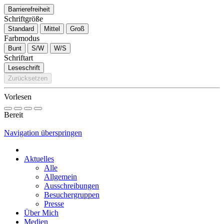
Barrierefreiheit
Schriftgröße
Standard
Mittel
Groß
Farbmodus
Bunt
S/W
W/S
Schriftart
Leseschrift
Zurücksetzen
Vorlesen
Bereit
Navigation überspringen
Aktuelles
Alle
Allgemein
Ausschreibungen
Besuchergruppen
Presse
Über Mich
Medien