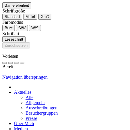
Barrierefreiheit
Schriftgröße
Standard
Mittel
Groß
Farbmodus
Bunt
S/W
W/S
Schriftart
Leseschrift
Zurücksetzen
Vorlesen
Bereit
Navigation überspringen
Aktuelles
Alle
Allgemein
Ausschreibungen
Besuchergruppen
Presse
Über Mich
Medien